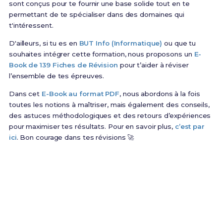
sont conçus pour te fournir une base solide tout en te
permettant de te spécialiser dans des domaines qui
t'intéressent.
D'ailleurs, si tu es en
BUT Info (Informatique)
ou que tu
souhaites intégrer cette formation, nous proposons un
E-
Book de 139 Fiches de Révision
pour t’aider à réviser
l’ensemble de tes épreuves.
Dans cet
E-Book au format PDF
, nous abordons à la fois
toutes les notions à maîtriser, mais également des conseils,
des astuces méthodologiques et des retours d’expériences
pour maximiser tes résultats. Pour en savoir plus,
c’est par
ici
. Bon courage dans tes révisions 🚀
Prêt(e) à réussir ton examen ?
Révise efficacement avec nos
139 Fiches de
Révision
pour le BUT Info et maximise tes chances
de réussite !