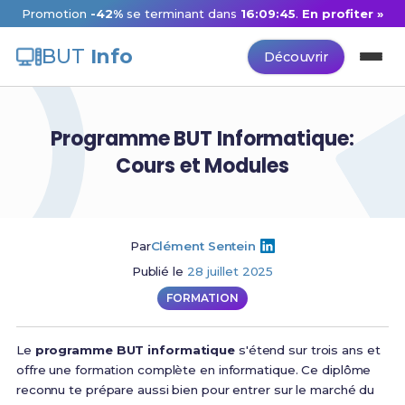
Promotion
-42%
se terminant dans
16:09:44
.
En profiter »
BUT
Info
Découvrir
Programme BUT Informatique:
Cours et Modules
Par
Clément Sentein
Publié le
28 juillet 2025
FORMATION
Le
programme BUT informatique
s'étend sur trois ans et
offre une formation complète en informatique. Ce diplôme
reconnu te prépare aussi bien pour entrer sur le marché du