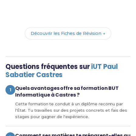
Révise efficacement avec nos
139 Fiches de
Révision
pour le BUT Info et maximise tes chances
de réussite !
Découvrir les Fiches de Révision →
Questions fréquentes sur
iUT Paul
Sabatier Castres
Quels avantages offre sa formation BUT
Informatique à Castres ?
Cette formation te conduit à un diplôme reconnu par
l'État. Tu travailles sur des projets concrets et fais des
stages pour gagner de l'expérience.
Comment ses matières te préparent-elles au