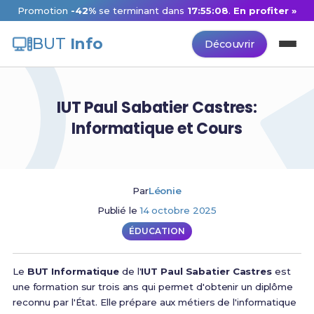
Promotion
-42%
se terminant dans
17:55:07
.
En profiter »
BUT
Info
Découvrir
IUT Paul Sabatier Castres:
Informatique et Cours
Par
Léonie
Publié le
14 octobre 2025
ÉDUCATION
Le
BUT Informatique
de l'
IUT Paul Sabatier Castres
est
une formation sur trois ans qui permet d'obtenir un diplôme
reconnu par l'État. Elle prépare aux métiers de l'informatique