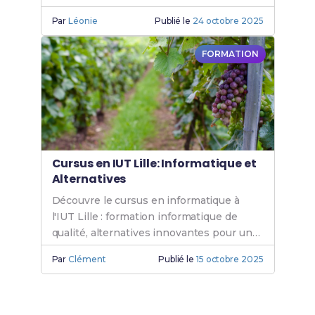
besoins. Rejoins l'IUT Anglet
Par
Léonie
Publié le
24 octobre 2025
Informatique.
FORMATION
Cursus en IUT Lille: Informatique et
Alternatives
Découvre le cursus en informatique à
l'IUT Lille : formation informatique de
qualité, alternatives innovantes pour un
BUT informatique Lille. Rejoins l'IUT
Par
Clément
Publié le
15 octobre 2025
informatique dès aujourd'hui.