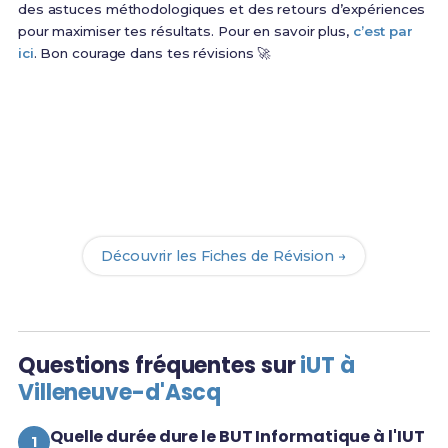
des astuces méthodologiques et des retours d’expériences
pour maximiser tes résultats. Pour en savoir plus,
c’est par
ici
. Bon courage dans tes révisions 🚀
Prêt(e) à réussir ton examen ?
Révise efficacement avec nos
139 Fiches de
Révision
pour le BUT Info et maximise tes chances
de réussite !
Découvrir les Fiches de Révision →
Questions fréquentes sur
iUT à
Villeneuve-d'Ascq
Quelle durée dure le BUT Informatique à l'IUT