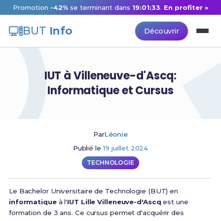
Promotion
-42%
se terminant dans
19:01:32
.
En profiter »
BUT
Info
Découvrir
IUT à Villeneuve-d'Ascq:
Informatique et Cursus
Par
Léonie
Publié le
19 juillet 2024
TECHNOLOGIE
Le Bachelor Universitaire de Technologie (BUT) en
informatique
à l'
IUT Lille Villeneuve-d'Ascq
est une
formation de 3 ans. Ce cursus permet d'acquérir des