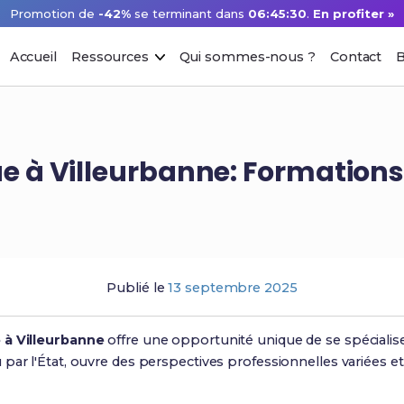
Promotion de
-42%
se terminant dans
06:45:29
.
En profiter »
Accueil
Ressources
Qui sommes-nous ?
Contact
B
e à Villeurbanne: Formations 
Publié le
13 septembre 2025
 à Villeurbanne
offre une opportunité unique de se spéciali
par l'État, ouvre des perspectives professionnelles variées e