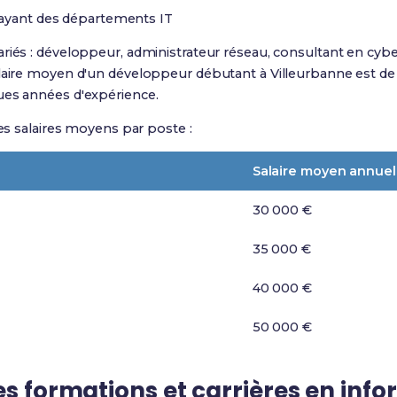
 ayant des départements IT
iés : développeur, administrateur réseau, consultant en cybersé
alaire moyen d'un développeur débutant à Villeurbanne est de
ues années d'expérience.
des salaires moyens par poste :
Salaire moyen annuel
30 000 €
35 000 €
40 000 €
50 000 €
es formations et carrières en inf