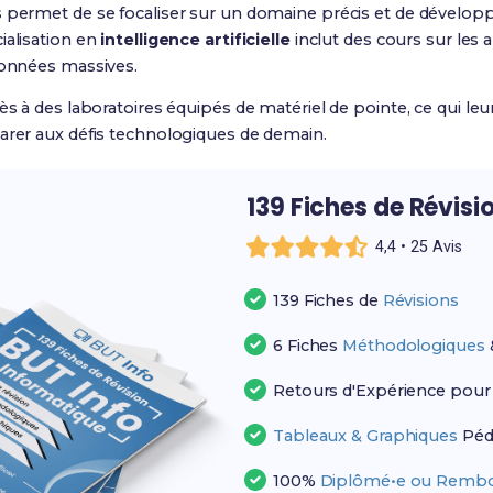
s permet de se focaliser sur un domaine précis et de dével
ialisation en
intelligence artificielle
inclut des cours sur les
données massives.
ès à des laboratoires équipés de matériel de pointe, ce qui leu
parer aux défis technologiques de demain.
139 Fiches de Révisi
4,4 • 25 Avis
139 Fiches de
Révisions
6 Fiches
Méthodologiques
Retours d'Expérience pou
Tableaux & Graphiques
Péd
100%
Diplômé•e ou Rembo