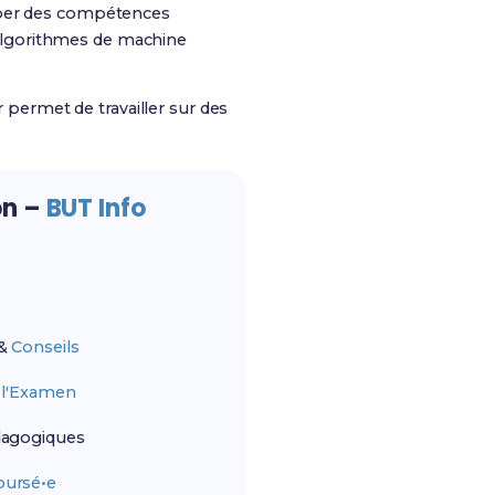
opper des compétences
 algorithmes de machine
r permet de travailler sur des
on –
BUT Info
&
Conseils
r
l'Examen
agogiques
ursé•e