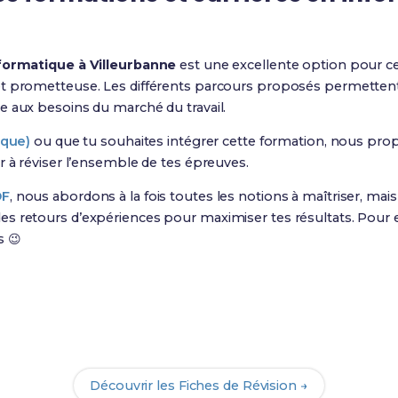
formatique à Villeurbanne
est une excellente option pour ce
t prometteuse. Les différents parcours proposés permettent 
e aux besoins du marché du travail.
ique)
ou que tu souhaites intégrer cette formation, nous pr
r à réviser l’ensemble de tes épreuves.
DF
, nous abordons à la fois toutes les notions à maîtriser, ma
s retours d’expériences pour maximiser tes résultats. Pour e
s 😉
Prêt(e) à réussir ton examen ?
ec nos
139 Fiches de Révision
pour le BUT Info et maximise t
Découvrir les Fiches de Révision →