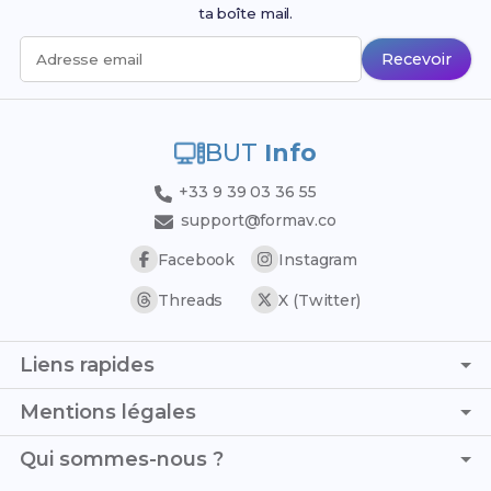
ta boîte mail.
Recevoir
Adresse email
BUT
Info
+33 9 39 03 36 55
support@formav.co
Facebook
Instagram
Threads
X (Twitter)
Liens rapides
Page d'accueil
Mentions légales
Trouver son stage
C.G.V. - C.G.U.
Qui sommes-nous ?
Trouver son alternance
Politique de confidentialité