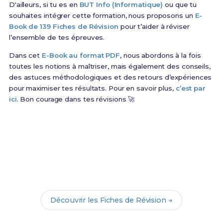
D'ailleurs, si tu es en
BUT Info (Informatique)
ou que tu
souhaites intégrer cette formation, nous proposons un
E-
Book de 139 Fiches de Révision
pour t’aider à réviser
l’ensemble de tes épreuves.
Dans cet
E-Book au format PDF
, nous abordons à la fois
toutes les notions à maîtriser, mais également des conseils,
des astuces méthodologiques et des retours d’expériences
pour maximiser tes résultats. Pour en savoir plus,
c’est par
ici
. Bon courage dans tes révisions 🚀
Prêt(e) à réussir ton examen ?
Révise efficacement avec nos
139 Fiches de
Révision
pour le BUT Info et maximise tes chances
de réussite !
Découvrir les Fiches de Révision →