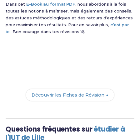
Dans cet
E-Book au format PDF
, nous abordons à la fois
toutes les notions à maîtriser, mais également des conseils,
des astuces méthodologiques et des retours d’expériences
pour maximiser tes résultats. Pour en savoir plus,
c’est par
ici
. Bon courage dans tes révisions 🚀
Prêt(e) à réussir ton examen ?
Révise efficacement avec nos
139 Fiches de
Révision
pour le BUT Info et maximise tes chances
de réussite !
Découvrir les Fiches de Révision →
Questions fréquentes sur
étudier à
l'IUT de Lille