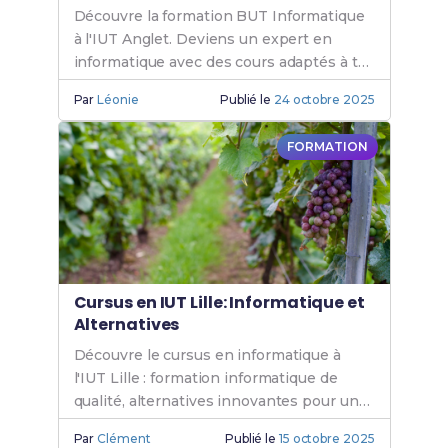
Découvre la formation BUT Informatique
à l'IUT Anglet. Deviens un expert en
informatique avec des cours adaptés à tes
besoins. Rejoins l'IUT Anglet
Par
Léonie
Publié le
24 octobre 2025
Informatique.
FORMATION
Cursus en IUT Lille: Informatique et
Alternatives
Découvre le cursus en informatique à
l'IUT Lille : formation informatique de
qualité, alternatives innovantes pour un
BUT informatique Lille. Rejoins l'IUT
Par
Clément
Publié le
15 octobre 2025
informatique dès aujourd'hui.