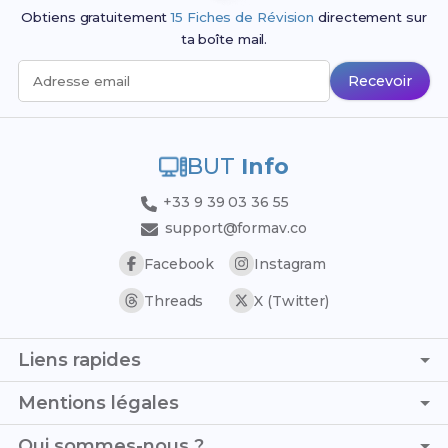
Obtiens gratuitement
15 Fiches de Révision
directement sur
ta boîte mail.
Recevoir
Adresse email
BUT
Info
+33 9 39 03 36 55
support@formav.co
Facebook
Instagram
Threads
X (Twitter)
Liens rapides
Page d'accueil
Mentions légales
Trouver son stage
C.G.V. - C.G.U.
Qui sommes-nous ?