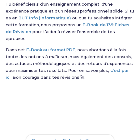
Tu bénéficierais d'un enseignement complet, d'une
expérience pratique et d'un réseau professionnel solide. Si tu
es en
BUT Info (Informatique)
ou que tu souhaites intégrer
cette formation, nous proposons un
E-Book de 139 Fiches
de Révision
pour t’aider à réviser l’ensemble de tes
épreuves.
Dans cet
E-Book au format PDF
, nous abordons à la fois
toutes les notions à maîtriser, mais également des conseils,
des astuces méthodologiques et des retours d’expériences
pour maximiser tes résultats. Pour en savoir plus,
c’est par
ici
. Bon courage dans tes révisions 🚀
Prêt(e) à réussir ton examen ?
Révise efficacement avec nos
139 Fiches de
Révision
pour le BUT Info et maximise tes chances
de réussite !