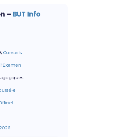
on –
BUT Info
&
Conseils
r
l'Examen
agogiques
ursé•e
ficiel
2026