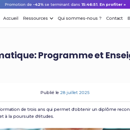
Promotion de
-42%
se terminant dans
15:46:50
.
En profiter »
Accueil
Ressources
Qui sommes-nous ?
Contact
B
matique: Programme et Ens
Publié le
28 juillet 2025
ormation de trois ans qui permet d'obtenir un diplôme reconn
 et à la poursuite d'études.