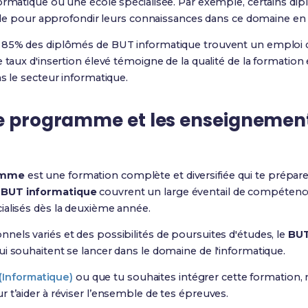
ormatique ou une école spécialisée. Par exemple, certains dip
ielle pour approfondir leurs connaissances dans ce domaine en
 85% des diplômés de BUT informatique trouvent un emploi da
e taux d'insertion élevé témoigne de la qualité de la formation
s le secteur informatique.
le programme et les enseignemen
amme
est une formation complète et diversifiée qui te prépar
 BUT informatique
couvrent un large éventail de compétence
ialisés dès la deuxième année.
els variés et des possibilités de poursuites d'études, le
BUT
i souhaitent se lancer dans le domaine de l'informatique.
(Informatique)
ou que tu souhaites intégrer cette formation
 t’aider à réviser l’ensemble de tes épreuves.