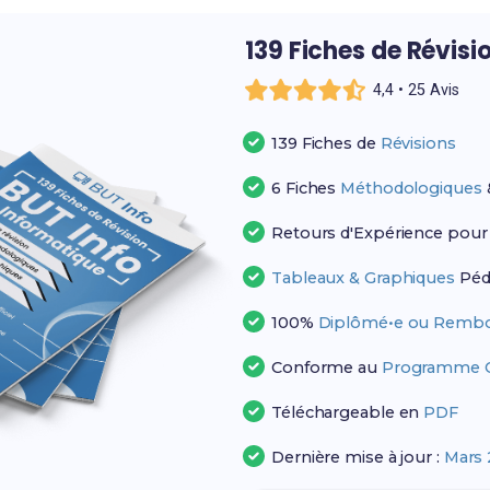
139 Fiches de Révisi
4,4 • 25 Avis
139 Fiches de
Révisions
6 Fiches
Méthodologiques
Retours d'Expérience pou
Tableaux & Graphiques
Péd
100%
Diplômé•e ou Rembo
Conforme au
Programme Of
Téléchargeable en
PDF
Dernière mise à jour :
Mars 