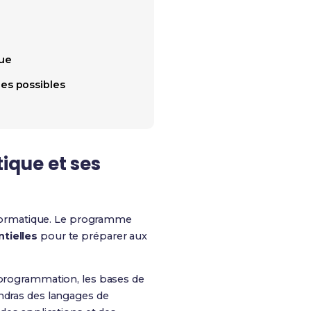
que
es possibles
ique et ses
nformatique. Le programme
tielles
pour te préparer aux
programmation, les bases de
endras des langages de