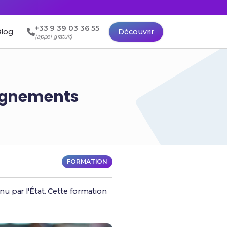
+33 9 39 03 36 55
log
Découvrir
(appel gratuit)
eignements
FORMATION
u par l'État. Cette formation