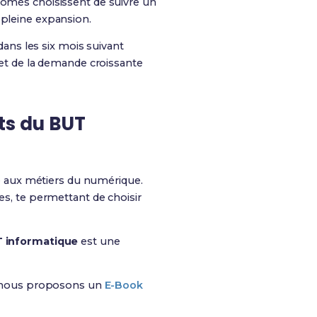
lômés choisissent de suivre un
 pleine expansion.
ns les six mois suivant
 et de la demande croissante
ts du BUT
e aux métiers du numérique.
s, te permettant de choisir
 informatique
est une
, nous proposons un
E-Book